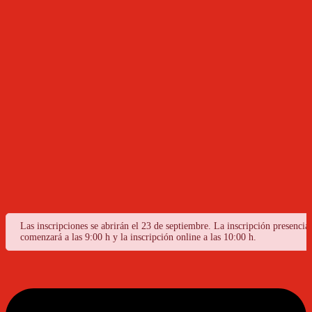
Las inscripciones se abrirán el 23 de septiembre. La inscripción presencial
comenzará a las 9:00 h y la inscripción online a las 10:00 h.