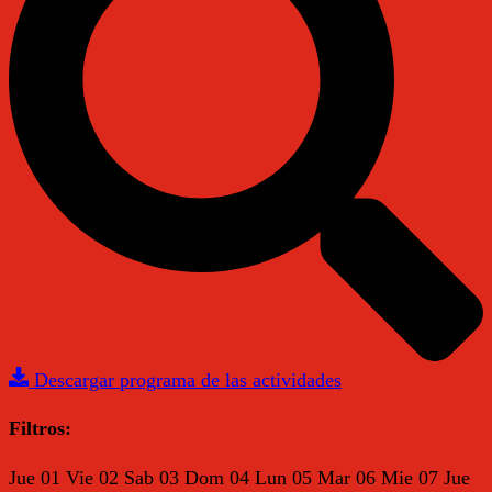
Descargar programa de las actividades
Filtros:
Jue
01
Vie
02
Sab
03
Dom
04
Lun
05
Mar
06
Mie
07
Jue