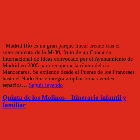
Madrid Río es un gran parque lineal creado tras el
soterramiento de la M-30, fruto de un Concurso
Internacional de Ideas convocado por el Ayuntamiento de
Madrid en 2005 para recuperar la ribera del río
Manzanares. Se extiende desde el Puente de los Franceses
hasta el Nudo Sur e integra amplias zonas verdes,
Madrid
espacios…
Seguir leyendo
Río
Quinta de los Molinos – Itinerario infantil y
–
Itinerario
familiar
infantil
y
familiar