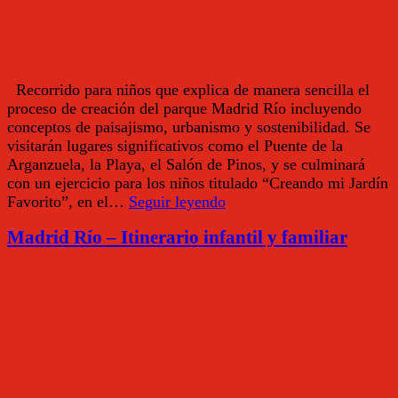
Recorrido para niños que explica de manera sencilla el
proceso de creación del parque Madrid Río incluyendo
conceptos de paisajismo, urbanismo y sostenibilidad. Se
visitarán lugares significativos como el Puente de la
Arganzuela, la Playa, el Salón de Pinos, y se culminará
con un ejercicio para los niños titulado “Creando mi Jardín
Madrid
Favorito”, en el…
Seguir leyendo
Río:
Madrid Río – Itinerario infantil y familiar
Creando
mi
jardín
favorito
–
Itinerario
infantil
y
familiar