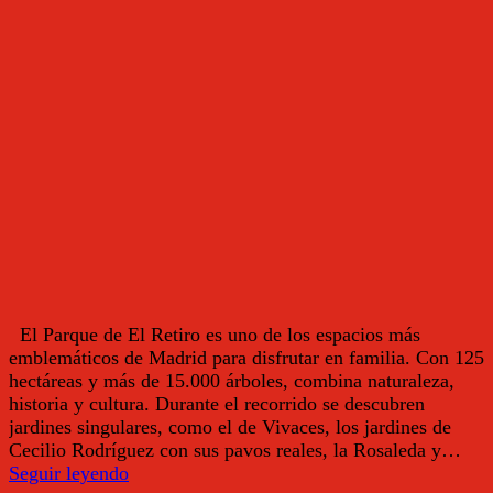
Itinerario
infantil
y
familiar
El Parque de El Retiro es uno de los espacios más
emblemáticos de Madrid para disfrutar en familia. Con 125
hectáreas y más de 15.000 árboles, combina naturaleza,
historia y cultura. Durante el recorrido se descubren
jardines singulares, como el de Vivaces, los jardines de
Cecilio Rodríguez con sus pavos reales, la Rosaleda y…
Parque
Seguir leyendo