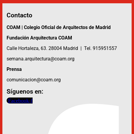
de
El
Retiro
Contacto
–
Itinerario
COAM | Colegio Oficial de Arquitectos de Madrid
infantil
Fundación Arquitectura COAM
y
familiar
Calle Hortaleza, 63. 28004 Madrid | Tel. 915951557
semana.arquitectura@coam.org
Prensa
comunicacion@coam.org
Síguenos en:
Facebook-f