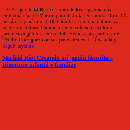
El Parque de El Retiro es uno de los espacios más
emblemáticos de Madrid para disfrutar en familia. Con 125
hectáreas y más de 15.000 árboles, combina naturaleza,
historia y cultura. Durante el recorrido se descubren
jardines singulares, como el de Vivaces, los jardines de
Cecilio Rodríguez con sus pavos reales, la Rosaleda y…
Parque
Seguir leyendo
de
Madrid Río: Creando mi jardín favorito –
El
Retiro
Itinerario infantil y familiar
–
Itinerario
infantil
y
familiar