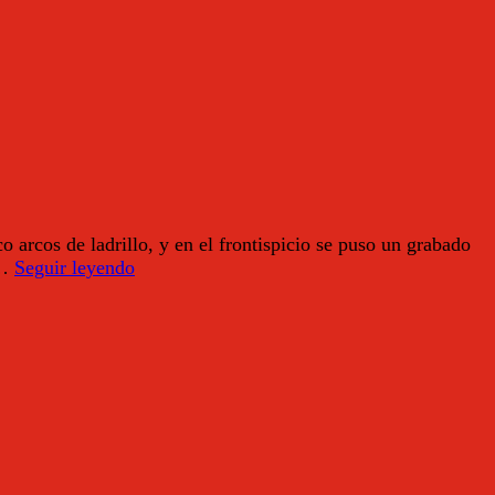
o arcos de ladrillo, y en el frontispicio se puso un grabado
Teatro
e…
Seguir leyendo
Real
Carlos
III
(Aranjuez)